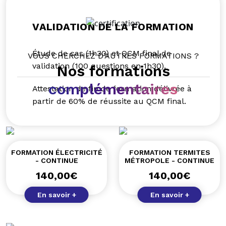
VALIDATION DE LA FORMATION
Étude de cas (1h30) et QCM final de
VOUS CHERCHEZ D’AUTRES FORMATIONS ?
validation (100 questions en 1h30).
Nos formations
complémentaires
Attestation de fin de formation délivrée à
partir de 60% de réussite au QCM final.
FORMATION ÉLECTRICITÉ
FORMATION TERMITES
- CONTINUE
MÉTROPOLE - CONTINUE
140,00
€
140,00
€
En savoir +
En savoir +