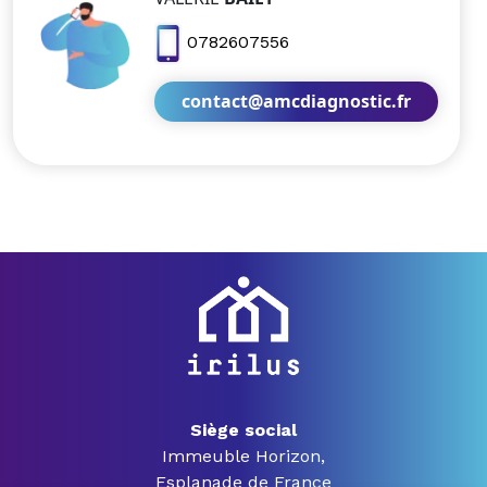
0782607556
contact@amcdiagnostic.fr
Siège social
Immeuble Horizon,
Esplanade de France