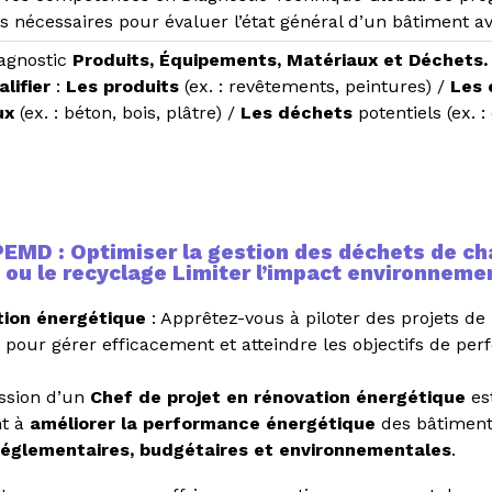
s nécessaires pour évaluer l’état général d’un bâtiment av
agnostic
Produits, Équipements, Matériaux et Déchets
alifier
:
Les produits
(ex. : revêtements, peintures) /
Les 
ux
(ex. : béton, bois, plâtre) /
Les déchets
potentiels (ex. 
 PEMD : Optimiser la gestion des déchets de cha
on ou le recyclage Limiter l’impact environneme
tion énergétique
: Apprêtez-vous à piloter des projets de
pour gérer efficacement et atteindre les objectifs de pe
ission d’un
Chef de projet en rénovation énergétique
es
nt à
améliorer la performance énergétique
des bâtiments
réglementaires, budgétaires et environnementales
.