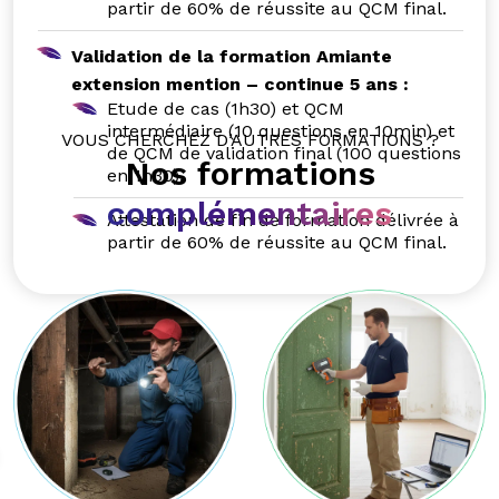
partir de 60% de réussite au QCM final.
Validation de la formation Amiante
extension mention – continue 5 ans :
Etude de cas (1h30) et QCM
intermédiaire (10 questions en 10min) et
VOUS CHERCHEZ D’AUTRES FORMATIONS ?
de QCM de validation final (100 questions
Nos formations
en 1h30).
complémentaires
Attestation de fin de formation délivrée à
partir de 60% de réussite au QCM final.