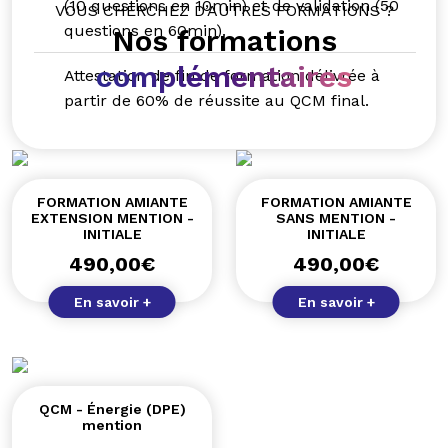
(10 questions en 10min) et de validation (50
VOUS CHERCHEZ D’AUTRES FORMATIONS ?
questions en 60min).
Nos formations
complémentaires
Attestation de fin de formation délivrée à
partir de 60% de réussite au QCM final.
FORMATION AMIANTE
FORMATION AMIANTE
EXTENSION MENTION -
SANS MENTION -
INITIALE
INITIALE
490,00
€
490,00
€
En savoir +
En savoir +
QCM - Énergie (DPE)
mention