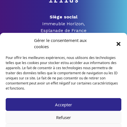
Siège social
Immeuble Horizon,
Esplanade de France
3 rue Jacques Constant Milleret
Gérer le consentement aux
42000 Saint Etienne
cookies
Pour offrir les meilleures expériences, nous utilisons des technologies
telles que les cookies pour stocker et/ou accéder aux informations des
04 28 04 07 54
appareils. Le fait de consentir à ces technologies nous permettra de
traiter des données telles que le comportement de navigation ou les ID
uniques sur ce site. Le fait de ne pas consentir ou de retirer son
contact@irilus-formation.fr
consentement peut avoir un effet négatif sur certaines caractéristiques
et fonctions.
Personne en situation de handicap
Accepter
Nos formations
Mon espace
Refuser