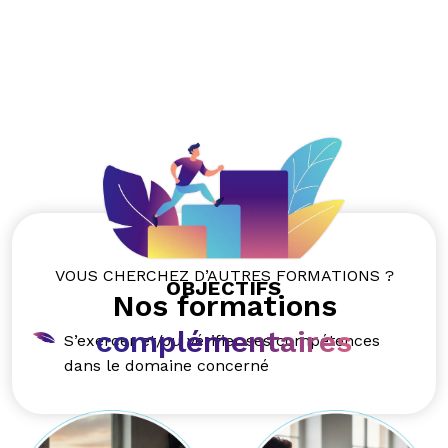
VOUS CHERCHEZ D’AUTRES FORMATIONS ?
OBJECTIFS
Nos formations
complémentaires
S’exercer et/ou vérifier ses compétences
dans le domaine concerné